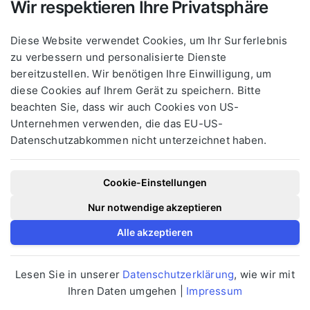
Wir respektieren Ihre Privatsphäre
Sofort verfügbar (12 Stk.)
Diese Website verwendet Cookies, um Ihr Surferlebnis
Luftfilter
zu verbessern und personalisierte Dienste
bereitzustellen. Wir benötigen Ihre Einwilligung, um
PowerUP Nr.: 1101488
Ref.-Nr.: 254075
diese Cookies auf Ihrem Gerät zu speichern. Bitte
Hersteller: Mann & Hummel
beachten Sie, dass wir auch Cookies von US-
Unternehmen verwenden, die das EU-US-
13,70
€
exkl. MwSt.
-% Vorteilspreis nach Login
Datenschutzabkommen nicht unterzeichnet haben.
Cookie-Einstellungen
Nur notwendige akzeptieren
Alle akzeptieren
Lesen Sie in unserer
Datenschutzerklärung
, wie wir mit
Ihren Daten umgehen |
Impressum