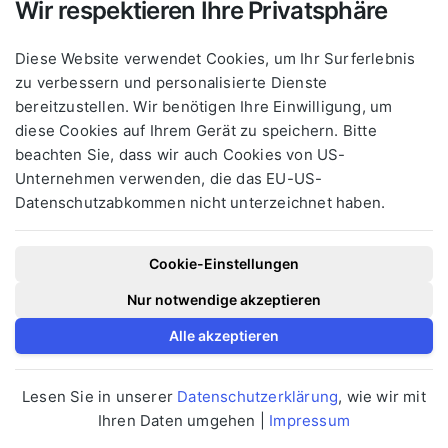
Wir respektieren Ihre Privatsphäre
Diese Website verwendet Cookies, um Ihr Surferlebnis
zu verbessern und personalisierte Dienste
bereitzustellen. Wir benötigen Ihre Einwilligung, um
diese Cookies auf Ihrem Gerät zu speichern. Bitte
Sofort verfügbar (7 Stk.)
beachten Sie, dass wir auch Cookies von US-
Filtereinsatz Vorfilter breit
Unternehmen verwenden, die das EU-US-
PowerUP Nr.: 1101962
Datenschutzabkommen nicht unterzeichnet haben.
Ref.-Nr.: 270159
Hersteller: Hengst
Cookie-Einstellungen
39,00
€
exkl. MwSt.
-% Vorteilspreis nach Login
Nur notwendige akzeptieren
Alle akzeptieren
Lesen Sie in unserer
Datenschutzerklärung
, wie wir mit
Ihren Daten umgehen |
Impressum