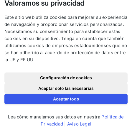
Valoramos su privacidad
Bajo pedido
Este sitio web utiliza cookies para mejorar su experiencia
Filter
de navegación y proporcionar servicios personalizados.
Nº PowerUP: 1102545
Necesitamos su consentimiento para establecer estas
Ref.-No.: 240532
cookies en su dispositivo. Tenga en cuenta que también
Fabricante: Filcom
utilizamos cookies de empresas estadounidenses que no
35,63
€
se han adherido al acuerdo de protección de datos entre
IVA no incluido
-% discount after login
la UE y EE.UU.
Configuración de cookies
Aceptar solo las necesarias
Aceptar todo
Lea cómo manejamos sus datos en nuestra
Política de
Privacidad
|
Aviso Legal