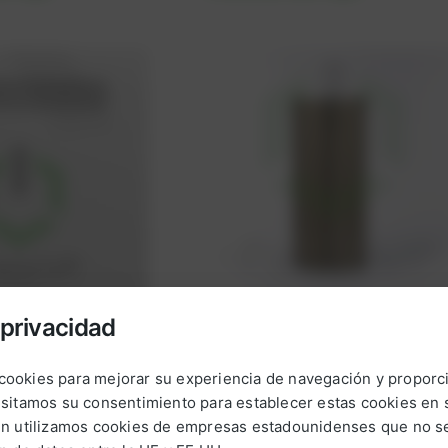
privacidad
Bajo pedido
Filter cartridge incl. gasket
a cookies para mejorar su experiencia de navegación y proporc
05439
Nº PowerUP: 1101538
sitamos su consentimiento para establecer estas cookies en s
Ref.-No.: 488449
n utilizamos cookies de empresas estadounidenses que no se
gs
Fabricante: Dungs