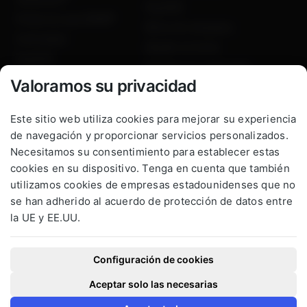
PupGEN
Productos para MWM®
Motor de reemplazo
Controlador
Alquilar un motor
PupGEN
Solución en contenedor
Valoramos su privacidad
Vende tu motor
Partners
Who we are
Este sitio web utiliza cookies para mejorar su experiencia
Socios
Quiénes somos
de navegación y proporcionar servicios personalizados.
Necesitamos su consentimiento para establecer estas
Noticias
cookies en su dispositivo. Tenga en cuenta que también
Conocimientos
utilizamos cookies de empresas estadounidenses que no
Careers
se han adherido al acuerdo de protección de datos entre
Contacto
la UE y EE.UU.
Obtén tu presupuesto
Configuración de cookies
©2026 PowerUP GmbH
Aviso del sitio web
Términos y Condiciones
Aceptar solo las necesarias