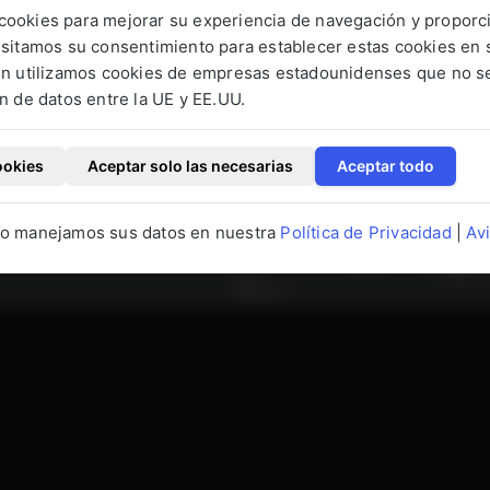
rUP
a cookies para mejorar su experiencia de navegación y proporc
sitamos su consentimiento para establecer estas cookies en s
lizaciones
n utilizamos cookies de empresas estadounidenses que no se
n de datos entre la UE y EE.UU.
n su bandeja de
ookies
Aceptar solo las necesarias
Aceptar todo
SUBSCRIBE
o manejamos sus datos en nuestra
Política de Privacidad
|
Av