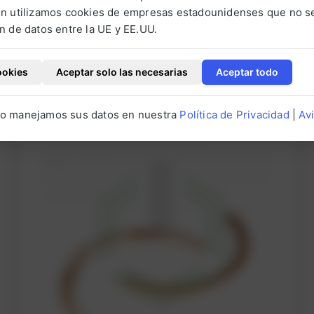
n
n utilizamos cookies de empresas estadounidenses que no se
t.
g
n de datos entre la UE y EE.UU.
F
i
ookies
Aceptar solo las necesarias
Aceptar todo
r
os
s
t
o manejamos sus datos en nuestra
Política de Privacidad
|
Av