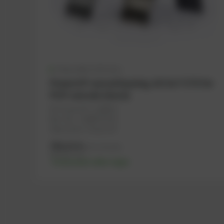
Disponible (120 uds.)
PowerUP conrod bearing J6 E & F STD for
PUP conrods (Gen2)
Nº PowerUP: 1108937
Ref.-No.: 1108937PUP
Fabricante: PowerUP
788,02
€
IVA no incluido
945,62
€
IVA incluido
-% discount after login