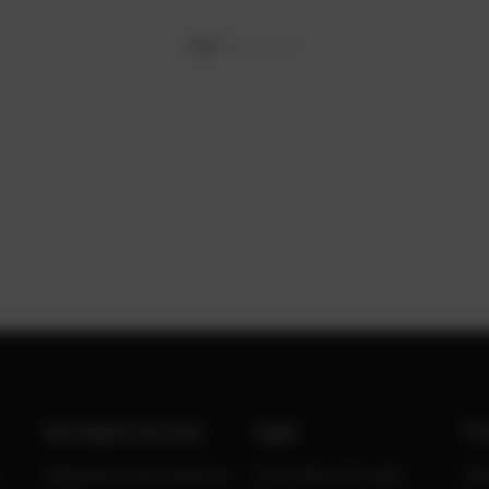
Gas Engine Services
Legal
Po
Reparación de motores
Aviso del sitio web
No