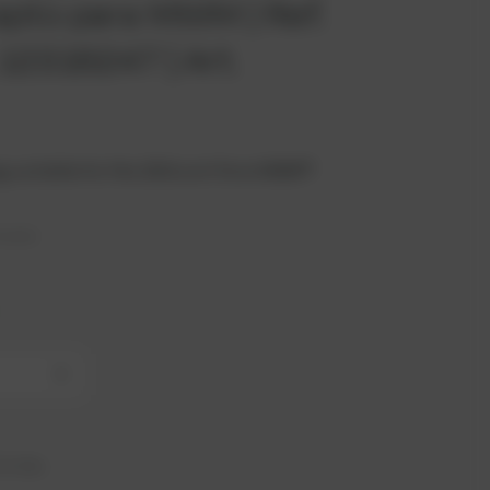
apto para MWM | Ref.
12316247 | Art.
g suitable for the 2016 unit from MWM®.
cluido
+
21 días