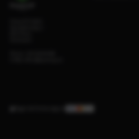
PowerUP GmbH
Sportplatzweg 2
6135 Stans
Österreich
Phone:
+43 5242 64 666
E-Mail:
office@powerup.at
Pagar de forma segura: