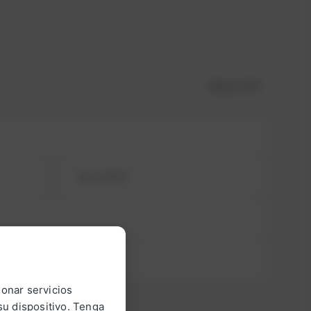
Step
1
of 3
ionar servicios
u dispositivo. Tenga