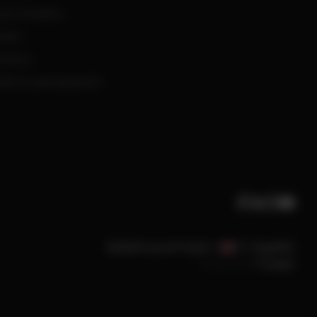
nocimientos
reers
ntacto
tén tu presupuesto
AT / Español
©2026 PowerUP GmbH
Powered by