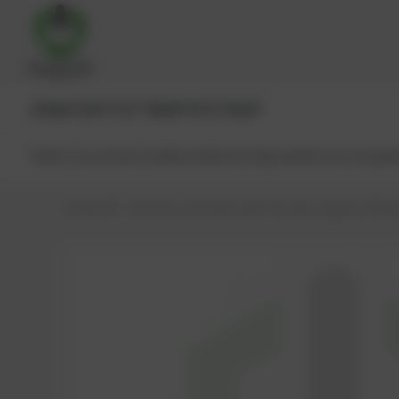
JENBACHER®
CAT®
MWM®
MTU®
MAN®
Todos los productos
Recambios
Componentes principale
PowerUP – Services and spare parts for gas engines
Shop