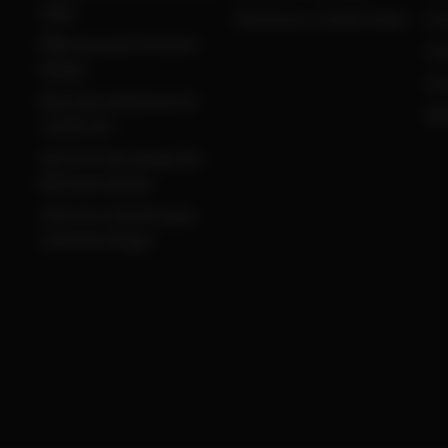
a gas
Términos y Condiciones
Co
Mejoras para motores
Ca
de gas
Co
Revisión basada en la
Ob
condición
Servicio de Campo de
Motores de Gas
Servicio remoto para
motores de gas