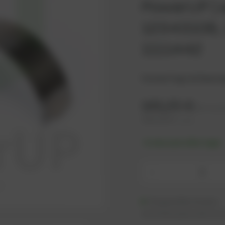
PowerUP | 
12343108, 
1111442
Connecting rod bearin
165,25
€
IVA no in
198,30
€
IVA incluido
-% discount after login
-
Disponible (4 uds.)
resto listo para envío en 1