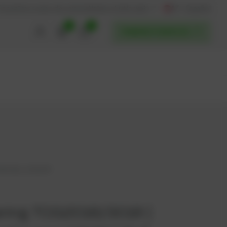
AT / Español
Volver al sitio web
Encontrar socios de servicio
0
0
POWERUP SERVICES
43108, 12316247
ring TCG2016/3016 |