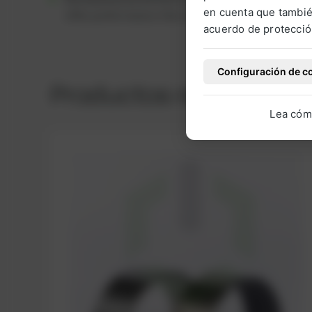
en cuenta que tambié
offer performance like new at a lower price poin
acuerdo de protecció
Configuración de c
Productos relacionad
Lea cóm