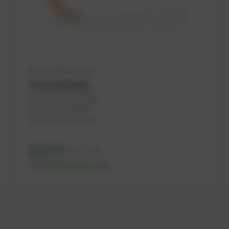
Disponible (1 uds.)
Thrust bearing
Nº PowerUP: 1112887
Ref.-No.: 12302034
Fabricante: PowerUP
237,37
€
IVA no incluido
284,84
€
IVA incluido
-% discount after login