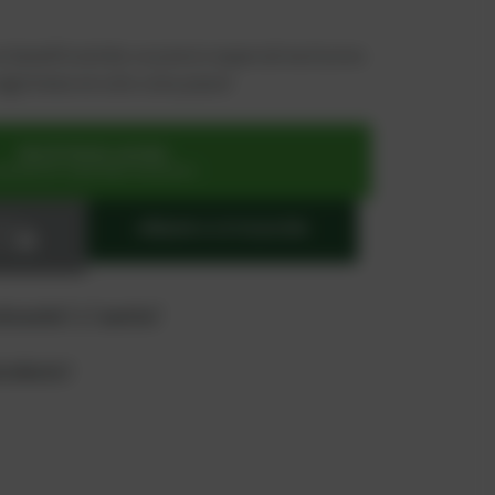
e beneficiará de un precio especial exclusivo:
regístrese en solo unos pasos!
REGÍSTRESE AHORA
ara precios especiales exclusivos
TO
AÑADIR A COTIZACIÓN
rate
tización" y "carrito"
producto?