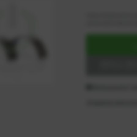
Como cliente activo, s
¡inicie sesión ahora o 
p
AÑADIR AL CARRI
Inicia sesión o regíst
Diferencia entre "co
¿Preguntas sobre el 