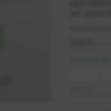
para MAN | 
Art. 111417
Valve stem seal suitab
22,81
€
IVA no incl
27,37
€
IVA incluido
-% discount after login
-
Bajo pedido
resto listo para envío en 3