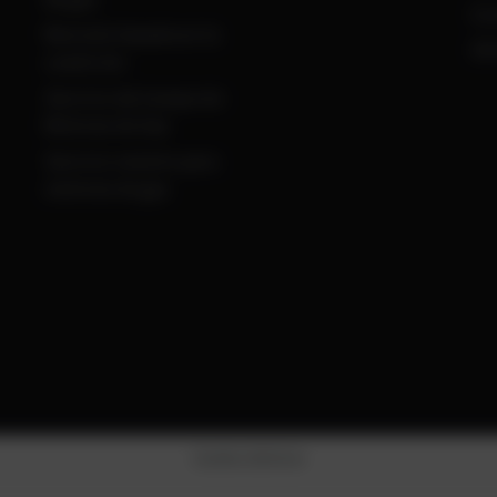
Co
Revisión basada en la
Ob
condición
Servicio de Campo de
Motores de Gas
Servicio remoto para
motores de gas
Cookie-Settings