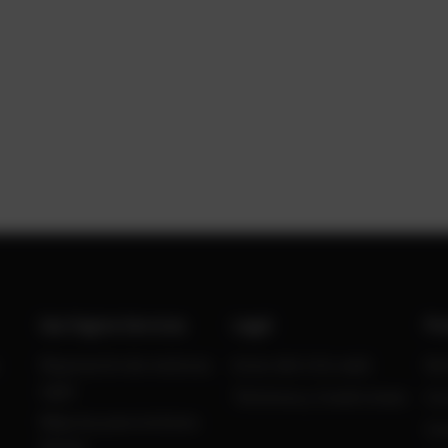
Gas Engine Services
Legal
Po
Reparación de motores
Aviso del sitio web
No
a gas
Términos y Condiciones
Co
Mejoras para motores
Ca
de gas