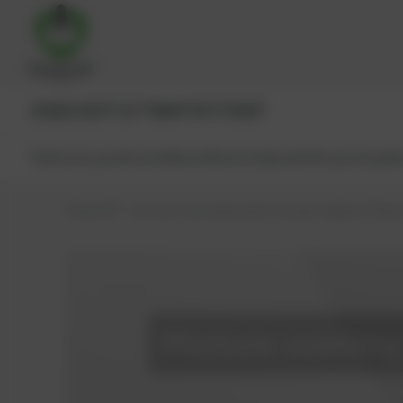
JENBACHER®
CAT®
MWM®
MTU®
MAN®
Todos los productos
Recambios
Componentes principale
PowerUP – Services and spare parts for gas engines
Shop