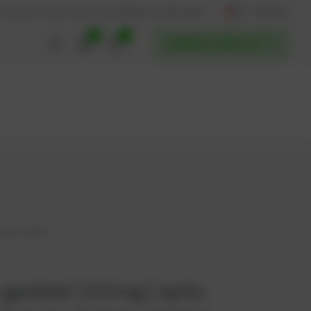
AT / Español
Volver al sitio web
Encontrar socios de servicio
0
0
POWERUP SERVICES
01510-0279
gasket | Elring | apto