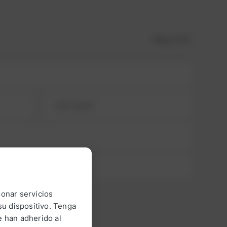
Step
1
of 3
ionar servicios
u dispositivo. Tenga
 han adherido al