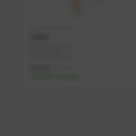
Disponible (22 uds.)
Sealing
Nº PowerUP: 1102349
Ref.-No.: 324268
Fabricante: PowerUP
12,25
€
IVA no incluido
14,70
€
IVA incluido
-% discount after login