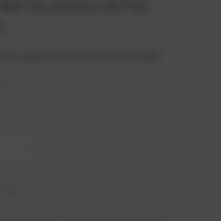
Ref. 51.01510-0279 |
2
le for engines from the E32 series from MAN®.
uido
+
1 días