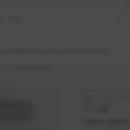
Buscar
s del motor
Reman
Los más vendidos
Motores
Turbos
Juntas
Valve stem gasket
Nº PowerUP:
1114172
Número de referencia:
51.
Fabricante:
Elring
Alternative
Valve stem 