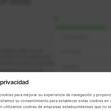
UP shop
omplete, ready-to-use
ul projects on schedule and
runtimes and reduce downtime.
nt
on your first purchase
it from
exclusive prices
privacidad
nge of high-quality spare
e alternatives.
a cookies para mejorar su experiencia de navegación y proporc
NEXT STEP
urbished, tested parts that
sitamos su consentimiento para establecer estas cookies en s
t.
n utilizamos cookies de empresas estadounidenses que no se