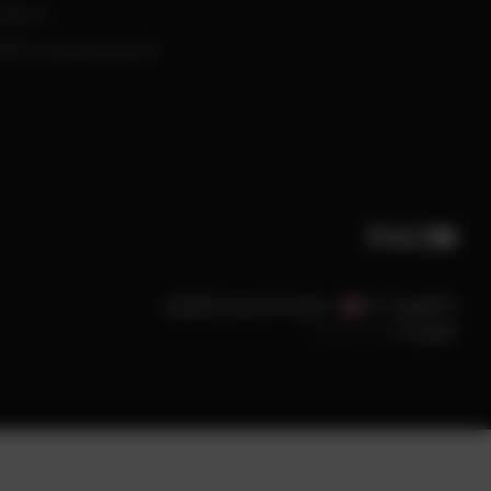
ntacto
tén tu presupuesto
AT / Español
©2026 PowerUP GmbH
Powered by