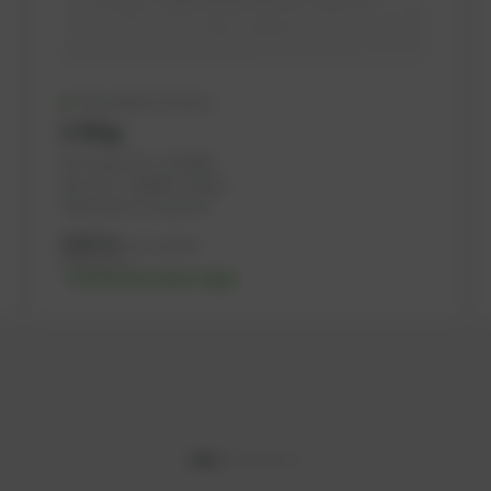
Disponible (70 uds.)
O-Ring
Nº PowerUP: 1102798
Ref.-No.: 110649, 376511
Fabricante: PowerUP
5,01
€
IVA no incluido
6,01
€
IVA incluido
-% discount after login