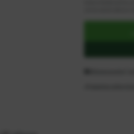
Como cliente activo, s
¡inicie sesión ahora o 
p
Diferencia entre "co
¿Preguntas sobre el 