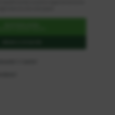
e beneficiará de un precio especial exclusivo:
regístrese en solo unos pasos!
REGÍSTRESE AHORA
ara precios especiales exclusivos
AÑADIR A COTIZACIÓN
tización" y "carrito"
producto?