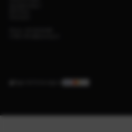
Sportplatzweg 2
6135 Stans
Österreich
Phone:
+43 5242 64 666
E-Mail:
office@powerup.at
Pagar de forma segura: