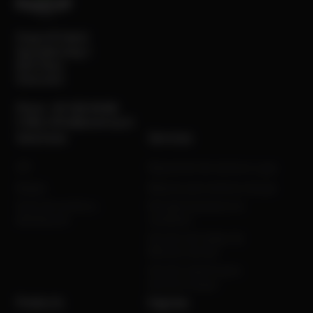
PowerUP GmbH
Sportplatzweg 2
6135 Stans
Österreich
Phone:
+43 5242 64 666
E-Mail:
office@powerup.at
Solutions
Services
IPP
Reparación de motores a gas
Biogás
Mejoras para motores de gas
Socio de servicio y
Revisión basada en la
distribución
condición
Servicio de Campo de
Motores de Gas
Servicio remoto para
motores de gas
Products
Engines