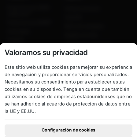
Productos para INNIO
Comprar un motor
Jenbacher®
PupGEN
Productos para MWM®
Motor de reemplazo
Controlador
Alquilar un motor
PupGEN
Solución en contenedor
Valoramos su privacidad
Vende tu motor
Partners
Who we are
Este sitio web utiliza cookies para mejorar su experiencia
Socios
Quiénes somos
de navegación y proporcionar servicios personalizados.
Necesitamos su consentimiento para establecer estas
Noticias
cookies en su dispositivo. Tenga en cuenta que también
Conocimientos
utilizamos cookies de empresas estadounidenses que no
Careers
se han adherido al acuerdo de protección de datos entre
Contacto
la UE y EE.UU.
Obtén tu presupuesto
Configuración de cookies
©2026 PowerUP GmbH
Aviso del sitio web
Términos y Condiciones