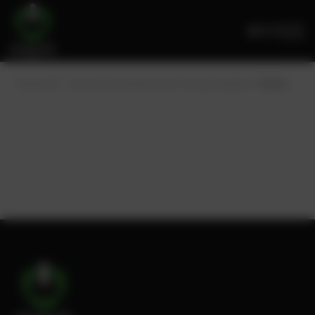
ES
PowerUP – Services and spare parts for gas engines
Tienda