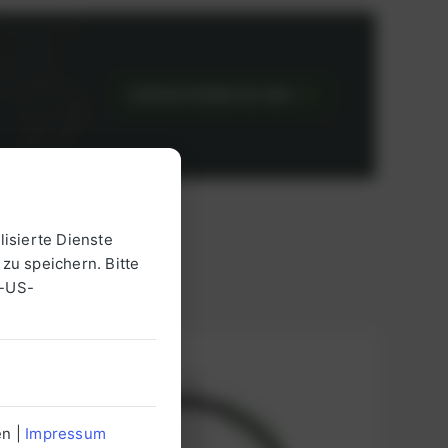
KONTAKTIEREN SIE UNS
isierte Dienste
 zu speichern. Bitte
U-US-
en |
Impressum