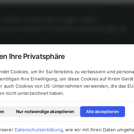
 helfen Ihnen bei Fragen oder
nd um unsere Produkte jederzeit gerne
en Ihre Privatsphäre
det Cookies, um Ihr Surferlebnis zu verbessern und personal
benötigen Ihre Einwilligung, um diese Cookies auf Ihrem Gerät
wir auch Cookies von US-Unternehmen verwenden, die das E
 nicht unterzeichnet haben.
en
Nur notwendige akzeptieren
Alle akzeptieren
unserer
Datenschutzerklärung
, wie wir mit Ihren Daten umgeh