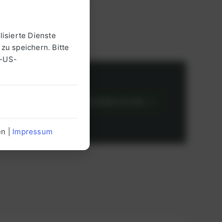
isierte Dienste
 zu speichern. Bitte
U-US-
KONTAKTIEREN SIE UNS
en |
Impressum