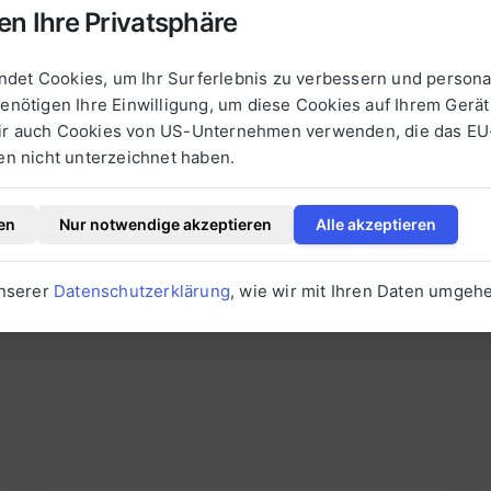
NEXT STEP
urbished, tested parts that
en Ihre Privatsphäre
t.
det Cookies, um Ihr Surferlebnis zu verbessern und personal
benötigen Ihre Einwilligung, um diese Cookies auf Ihrem Gerät
wir auch Cookies von US-Unternehmen verwenden, die das E
 nicht unterzeichnet haben.
 helfen Ihnen bei Fragen oder
nd um unsere Produkte jederzeit gerne
en
Nur notwendige akzeptieren
Alle akzeptieren
unserer
Datenschutzerklärung
, wie wir mit Ihren Daten umgeh