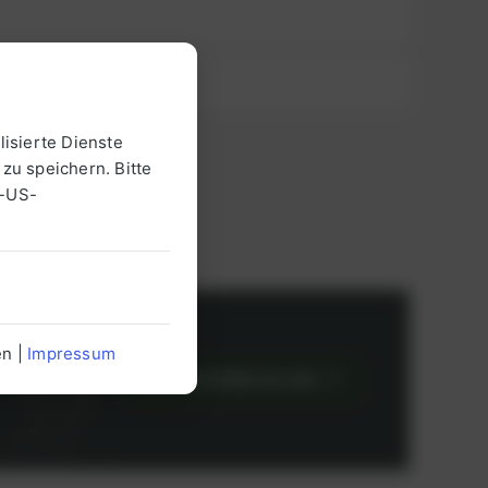
isierte Dienste
 zu speichern. Bitte
U-US-
en |
Impressum
KONTAKTIEREN SIE UNS