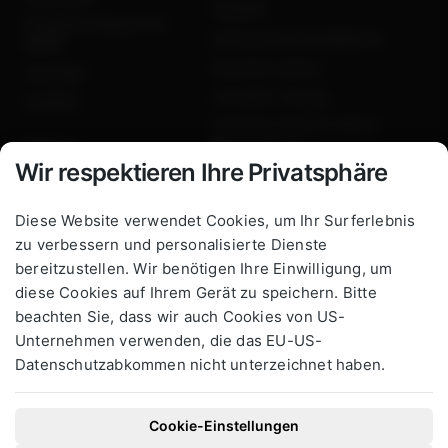
PupGEN
Produkte geeignet für
Ersatzmotor (Notfallblock)
MWM®
Gasmotor mieten
Controller
Container-Lösung
PupGEN
Verkaufen Sie Ihren Motor
Partner
Wer wir sind
Wir respektieren Ihre Privatsphäre
Partner
Wer wir sind
Diese Website verwendet Cookies, um Ihr Surferlebnis
News
zu verbessern und personalisierte Dienste
Wissen
bereitzustellen. Wir benötigen Ihre Einwilligung, um
Careers
diese Cookies auf Ihrem Gerät zu speichern. Bitte
Kontakt
beachten Sie, dass wir auch Cookies von US-
Erhalten Sie Ihr Angebot
Unternehmen verwenden, die das EU-US-
Datenschutzabkommen nicht unterzeichnet haben.
Download Center
Impressum
Datenschutz­erklärung
Cookie-Einstellungen
©2026 PowerUP GmbH
Allgemeine Geschäftsbedingungen