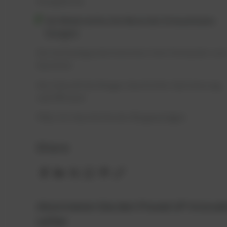
Energiekrise
Die Moderne Ära: Der Boom der Erneuerbaren
Energien
Die technologische Evolution: Vom Fermenter zu
Gasmotor
Die Zukunft der Biogas-Geschichte: Optimierung
und Effizienz
FAQs: Zur Geschichte der Biogasanlagen
Share
Abonnieren Sie den PowerUP Innova
Letter