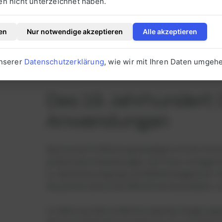
 nicht unterzeichnet haben.
Material in einer sauerstofffreien Umgebung wa
Dieser Prozess, die anaerobe Vergärung, ist da
en
Nur notwendige akzeptieren
Alle akzeptieren
moderne Biogasanlage aufgebaut ist.
unserer
Datenschutzerklärung
, wie wir mit Ihren Daten umgeh
Das 19. Jahrhundert:
Anwendungen
Nach seiner Entdeckung bewegte sich die Techn
praktischen Anwendungen. Der Fokus verlagerte 
zu Sanitärversorgung und Abfallmanagement. Ob
Hauptmotivation die öffentliche Gesundheit, ni
In Indien wurden einfache anaerobe Vergärungs