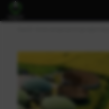
PowerUP – Services and spare parts for gas engines
Biog