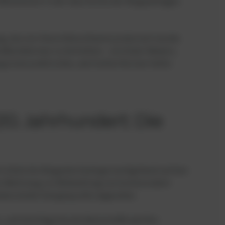
Meilenstein in der Geschichte der Biogasanlagen
ing, das von ihrem Klärschlamm produziert wurde.
aßenlaternen zu betreiben – ein klarer Beweis,
 einen praktischen, wertvollen Nutzen hatte.
0. Jahrhundert: Die
ts blieb die Biogastechnologie weitgehend auf den
ches Werkzeug zur Behandlung von kommunalem
bedeutende Energiequelle angesehen.
, und da billige fossile Brennstoffe weithin