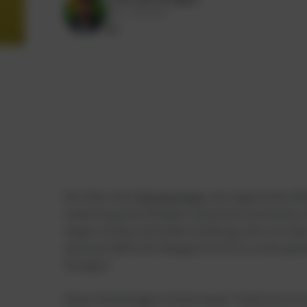
Sales Manager
Die Idee einer
Biogasanlage
, die organisches M
moderne grüne Energie-Innovation erscheinen.
lange und faszinierende Erzählung, die sich übe
wissenschaftlicher Neugier bis hin zu einer glo
Energien.
Diese Technologie ist kein neuer Trend; sie ist