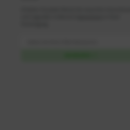
Erhalten Sie jeden Monat die neuesten Innovation
und Upgrades im Bereich
Gasmotoren
in Ihren
Posteingang.
*
Adresse
*
ABONNIEREN