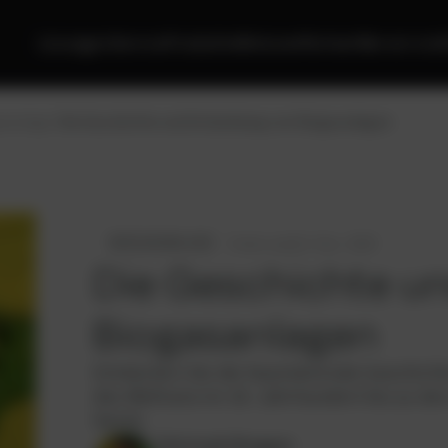
Lösungen
Service
Produkte
Motoren
Partner
Wer wir sind
asanlage
Die Geschichte und Entwicklung von Biogasanlagen
BIOGASANLAGE
4
min read
12. Dez. 2025
Die Geschichte u
Biogasanlagen
Entdecken Sie die faszinierende Geschich
des Methans im 18. Jahrhundert bis zu d
heute.
Christoph Brugger