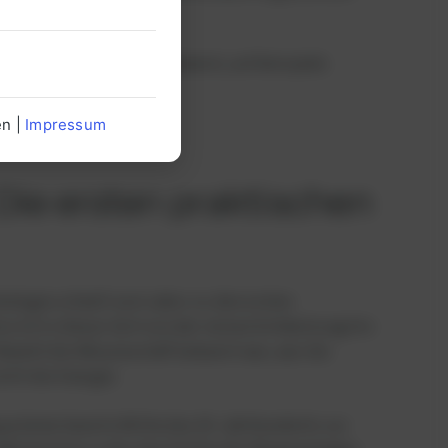
r.
s wissenschaftliche Fundament, auf dem jede
en |
Impressum
 Die ersten praktischen
ologie schnell vom Labor zu den ersten
sich in dieser Zeit von der reinen Entdeckung hin
wohl die Wissenschaft bekannt war, war die
cht die Energie.
systeme bereits Mitte des 19. Jahrhunderts zur