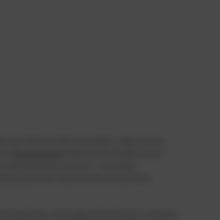
aterial in Brennstoff umwandelt, mag wie eine
 Die
Biogasanlagen
Geschichte ist jedoch eine
r Jahrhunderte erstreckt – von früher
bal anerkannten Industrie für erneuerbare
 ein bewährter und ausgereifter Prozess. In diesem