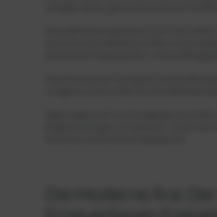
verfügbar waren, gab es kaum einen wirtschaftli
Diese Wahrnehmung änderte sich in den 1970er J
erschütterte die Weltwirtschaften und erzwang 
dezentralen Energiequellen, um die Abhängigkei
Diese Krise war der wichtigste einzelne Wendep
verlagerte sich dauerhaft von der Abfallbeseit
Regierungen und Forscher begannen ernsthaft,
Biogastechnologie zu investieren – nicht mehr 
heimische, erneuerbare Energiequelle.
Die Moderne Ära: De
Erneuerbaren Energi