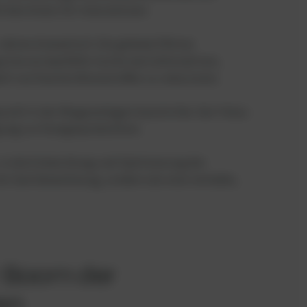
chen Anreiz für Innovationen.
ahren dramatisch. Die globale Ölkrise
eine verzweifelte Suche nach alternativen,
t von fossilen Brennstoffen zu reduzieren.
unkt in der Biogasanlagen Geschichte. Der Fokus
igung zur Energieproduktion.
 in die Entwicklung und Optimierung der
als Sanitärwerkzeug, sondern als eine rentable,
r Boom der
en