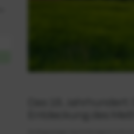
en
Das 18. Jahrhundert:
Entdeckung des Met
Die Biogasanlagen Geschichte beginnt nicht mit