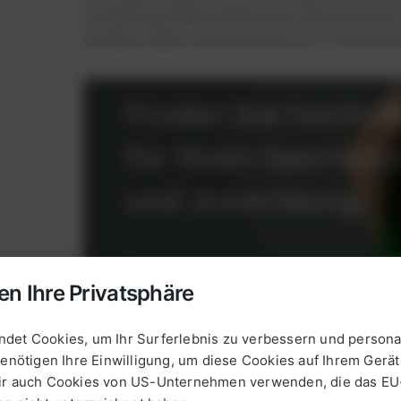
Entdeckung. Während Menschen wahrscheinlich
blubbern sahen, wurde das Gas erst 1776 wissens
Finden Sie hochwe
für Ihren Gasmotor
und zuverlässig.
ENTDECKEN SIE UNSERE PRODUKTE IM SH
en Ihre Privatsphäre
det Cookies, um Ihr Surferlebnis zu verbessern und personal
Der
italienische Physiker Alessandro
Volta, berü
benötigen Ihre Einwilligung, um diese Cookies auf Ihrem Gerät
diese brennbare Luft, die aus den Sedimenten d
wir auch Cookies von US-Unternehmen verwenden, die das E
dieses Gas, das wir heute als Methan (CH4) ke