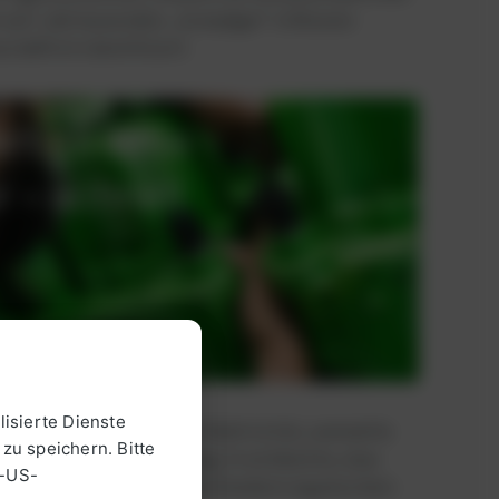
 seit Jahrtausenden „Sumpfgas“ in Mooren
chaftlich identifiziert.
rtige Teile
 – schnell
OP
isierte Dienste
hmt für seine Arbeit zur Elektrizität, sammelte
 zu speichern. Bitte
es Lago Maggiore aufstieg. Er entdeckte, dass
U-US-
nnen, das Produkt von verrottendem organischem