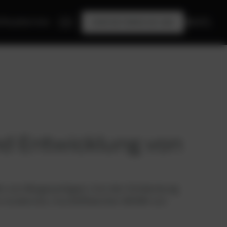
Shop
Karriere
DE
KONTAKTIEREN SIE UNS
nd Entwicklung von
te von Biogasanlagen. Von der Entdeckung
en modernen, hocheffizienten BHKW von