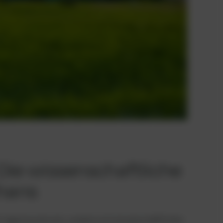
 Die wissenschaftliche
hans
 Ingenieurskunst, sondern mit wissenschaftlicher