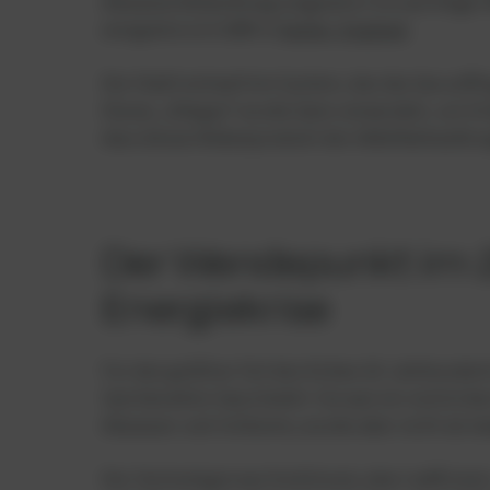
Abwasserbehandlung eingesetzt. Ein wichtiger 
ereignete sich 1895 in
Exeter, England
.
Die Stadt entwarf ein System, das das Gas auff
Dieses „Klärgas“ wurde dann verwendet, um Str
dass dieses Nebenprodukt der Abfallbehandlung
Der Wendepunkt im 2
Energiekrise
Für den größten Teil des frühen 20. Jahrhunder
Sanitärsektor beschränkt. Sie war ein nützli
Abwasser und Schlamm, wurde aber nicht als 
Die Technologie war funktional, aber ineffizient