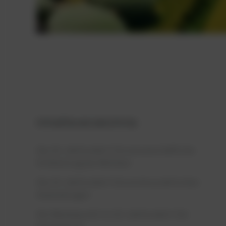
Inhaltsverzeichnis
Das 18. Jahrhundert: Die wissenschaftliche
Entdeckung des Methans
Das 19. Jahrhundert: Die ersten praktischen
Anwendungen
Der Wendepunkt im 20. Jahrhundert: Die