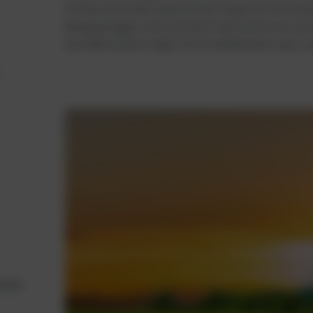
Artikel erkundet Gasmotoren-Experte Christop
Biogasanlagen und zeichnet ihre Evolution von
hocheffizienten High-Tech-Kraftwerken nach, au
m
tion