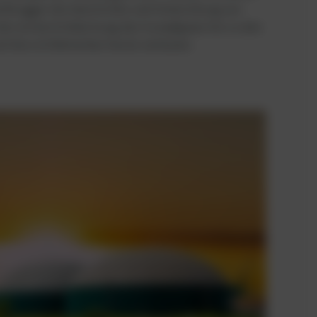
h Brugger die Geschichte und Entwicklung von
 der ersten Entdeckung des Sumpfgases bis zu den
f die sich Betreiber heute verlassen.