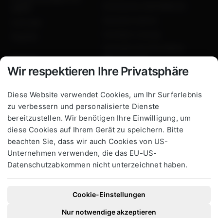
Ersatzmotor (Notfallblock)
MWM®
Gasmotor mieten
Controller
Container-Lösung
PupGEN
Verkaufen Sie Ihren Motor
Partner
Wer wir sind
Wir respektieren Ihre Privatsphäre
Partner
Wer wir sind
Diese Website verwendet Cookies, um Ihr Surferlebnis
News
zu verbessern und personalisierte Dienste
Wissen
bereitzustellen. Wir benötigen Ihre Einwilligung, um
Careers
diese Cookies auf Ihrem Gerät zu speichern. Bitte
Kontakt
beachten Sie, dass wir auch Cookies von US-
Unternehmen verwenden, die das EU-US-
Erhalten Sie Ihr Angebot
Datenschutzabkommen nicht unterzeichnet haben.
Download Center
Impressum
Datenschutz­erklärung
Cookie-Einstellungen
©2026 PowerUP GmbH
Allgemeine Geschäftsbedingungen
Nur notwendige akzeptieren